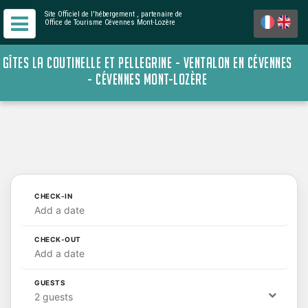
Site Officiel de l'hébergement
, partenaire de
Office de Tourisme Cévennes Mont-Lozère
GÎTES LA COUTINELLE ET PELLEGRINE - VENTALON EN CÉVENNES
- CÉVENNES MONT-LOZÈRE
CHECK-IN
Add a date
CHECK-OUT
Add a date
GUESTS
2 guests