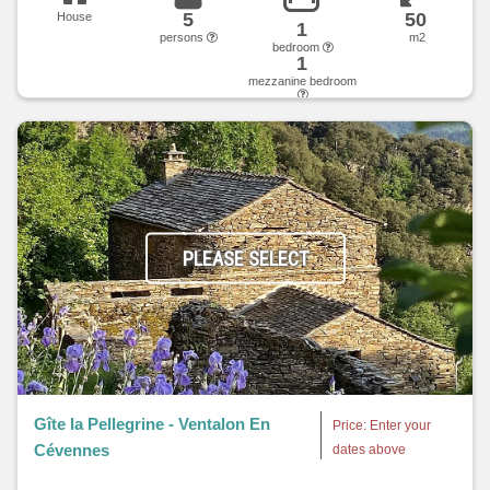
5
50
House
1
persons
m2
bedroom
1
mezzanine bedroom
PLEASE SELECT
Gîte la Pellegrine - Ventalon En
Price: Enter your
Cévennes
dates above